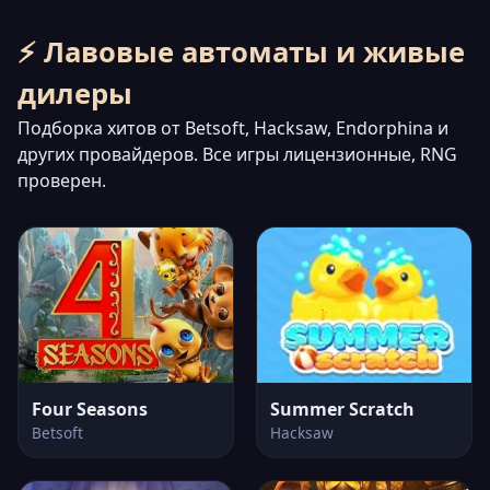
⚡ Лавовые автоматы и живые
дилеры
Подборка хитов от Betsoft, Hacksaw, Endorphina и
других провайдеров. Все игры лицензионные, RNG
проверен.
Four Seasons
Summer Scratch
Betsoft
Hacksaw