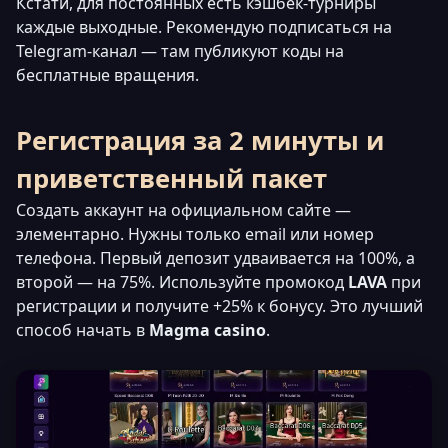
Кстати, для постоянных есть кэшбек-турниры
каждые выходные. Рекомендую подписаться на
Telegram-канал — там публикуют коды на
бесплатные вращения.
Регистрация за 2 минуты и
приветственный пакет
Создать аккаунт на официальном сайте —
элементарно. Нужны только email или номер
телефона. Первый депозит удваивается на 100%, а
второй — на 75%. Используйте промокод
LAVA
при
регистрации и получите +25% к бонусу. Это лучший
способ начать в
Magma casino
.