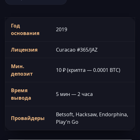
Год
2019
основания
Лицензия
Curacao #365/JAZ
Мин.
10 ₽ (крипта — 0.0001 BTC)
депозит
Время
5 мин — 2 часа
вывода
Betsoft, Hacksaw, Endorphina,
Провайдеры
Play'n Go