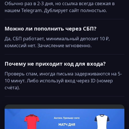
Обычно раз в 2-3 дня, но ссылка всегда свежая в
нашем Telegram. Дублирует сайт полностью.
Можно ли пополнить через СБП?
Да, СБП работает, минимальный депозит 10 ₽,
комиссий нет. Зачисление мгновенно.
Почему не приходит код для входа?
Проверь спам, иногда письма задерживаются на 5-
10 минут. Либо используй вход через ID (номер
счёта).