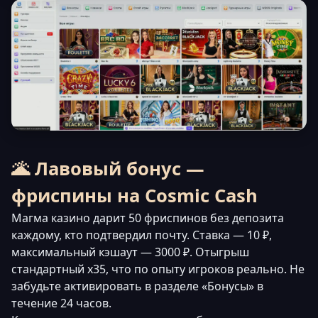
🌋 Лавовый бонус —
фриспины на Cosmic Cash
Магма казино дарит 50 фриспинов без депозита
каждому, кто подтвердил почту. Ставка — 10 ₽,
максимальный кэшаут — 3000 ₽. Отыгрыш
стандартный x35, что по опыту игроков реально. Не
забудьте активировать в разделе «Бонусы» в
течение 24 часов.